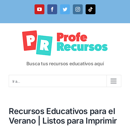
Saltar
al
YouTube
Facebook
Twitter
Instagram
Tiktok
contenido
Busca tus recursos educativos aquí
Ir a...
Recursos Educativos para el
Verano | Listos para Imprimir