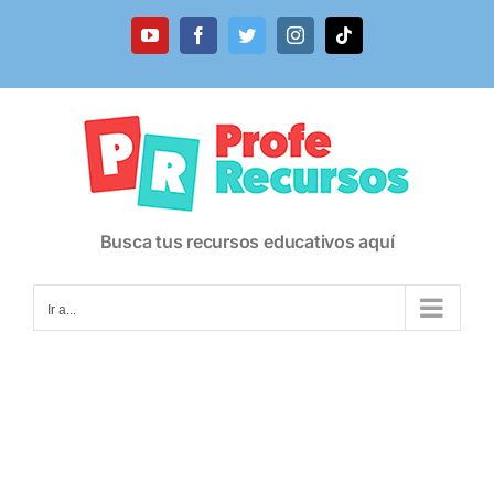
Saltar
al
YouTube
Facebook
Twitter
Instagram
Tiktok
contenido
Busca tus recursos educativos aquí
Ir a...