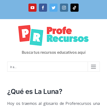
Saltar
al
YouTube
Facebook
Twitter
Instagram
Tiktok
contenido
Busca tus recursos educativos aquí
Ir a...
¿Qué es La Luna?
Hoy os traemos al glosario de Proferecursos una