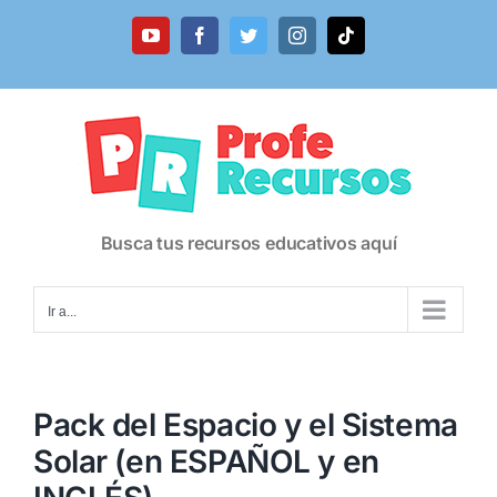
Saltar
al
YouTube
Facebook
Twitter
Instagram
Tiktok
contenido
Busca tus recursos educativos aquí
Ir a...
Pack del Espacio y el Sistema
Solar (en ESPAÑOL y en