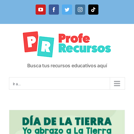
Saltar
al
YouTube
Facebook
Twitter
Instagram
Tiktok
contenido
Busca tus recursos educativos aquí
Ir a...