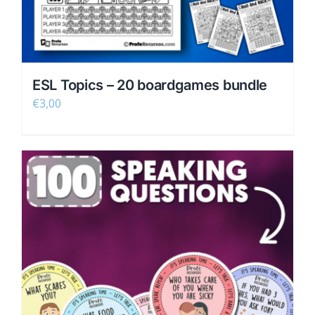
página
de
producto
ESL Topics – 20 boardgames bundle
€
3,00