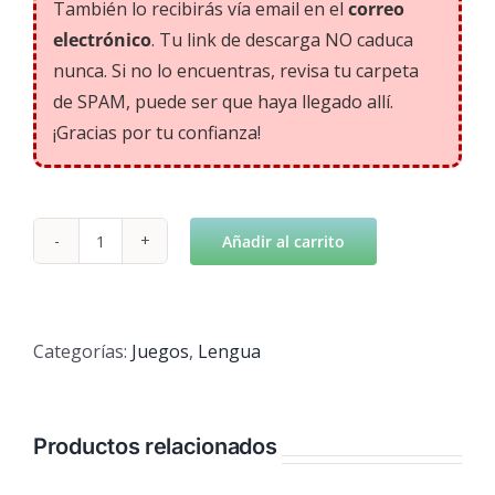
También lo recibirás vía email en el
correo
electrónico
. Tu link de descarga NO caduca
nunca. Si no lo encuentras, revisa tu carpeta
de SPAM, puede ser que haya llegado allí.
¡Gracias por tu confianza!
Añadir al carrito
Juegos
de
Ortografía
cantidad
Categorías:
Juegos
,
Lengua
Productos relacionados