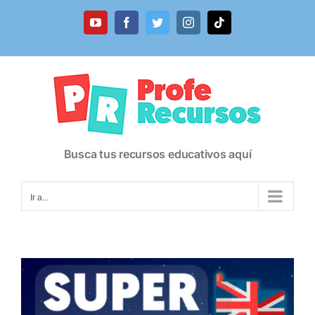
Saltar
al
YouTube
Facebook
Twitter
Instagram
Tiktok
contenido
Busca tus recursos educativos aquí
Ir a...