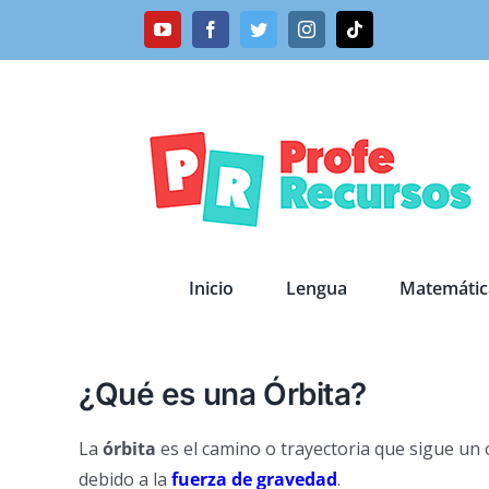
Saltar
YouTube
Facebook
Twitter
Instagram
Tiktok
al
contenido
Inicio
Lengua
Matemátic
¿Qué es una Órbita?
La
órbita
es el camino o trayectoria que sigue un
debido a la
fuerza de gravedad
.