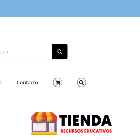
r:
a
Contacto