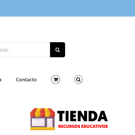
r:
a
Contacto