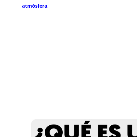
atmósfera
.