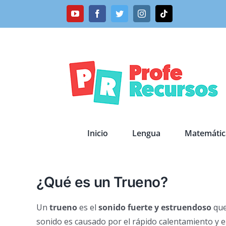
Saltar
YouTube
Facebook
Twitter
Instagram
Tiktok
al
contenido
Inicio
Lengua
Matemátic
¿Qué es un Trueno?
Un
trueno
es el
sonido fuerte y estruendoso
que
sonido es causado por el rápido calentamiento y e