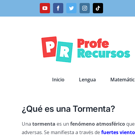
Saltar
YouTube
Facebook
Twitter
Instagram
Tiktok
al
contenido
Inicio
Lengua
Matemátic
¿Qué es una Tormenta?
Una
tormenta
es un
fenómeno atmosférico
que 
adversas. Se manifiesta a través de
fuertes viento