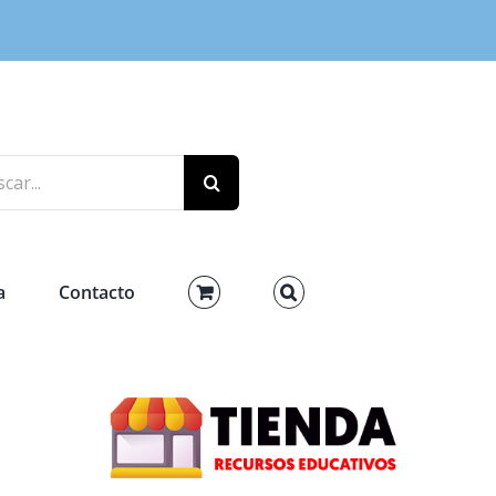
r:
a
Contacto