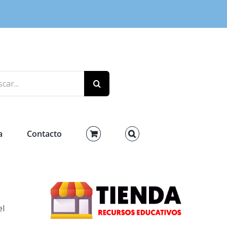
r:
a
Contacto
el