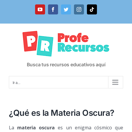
Saltar
al
YouTube
Facebook
Twitter
Instagram
Tiktok
contenido
Busca tus recursos educativos aquí
Ir a...
¿Qué es la Materia Oscura?
La
materia oscura
es un enigma cósmico que