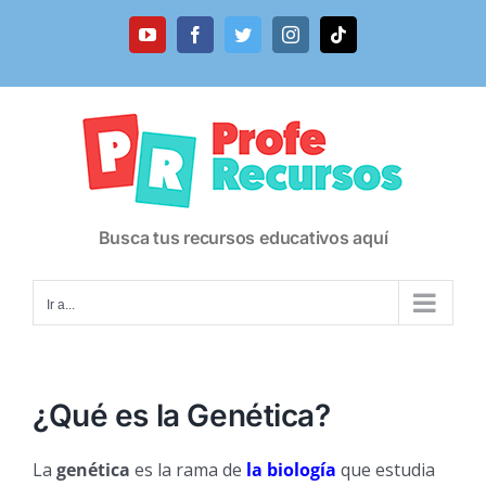
Saltar
al
YouTube
Facebook
Twitter
Instagram
Tiktok
contenido
Busca tus recursos educativos aquí
Ir a...
¿Qué es la Genética?
La
genética
es la rama de
la biología
que estudia