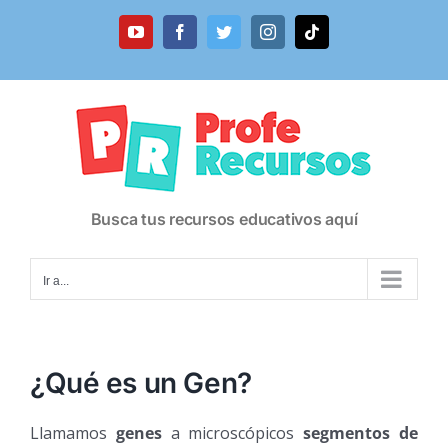
Saltar
al
YouTube
Facebook
Twitter
Instagram
Tiktok
contenido
Busca tus recursos educativos aquí
Ir a...
¿Qué es un Gen?
Llamamos
genes
a microscópicos
segmentos de