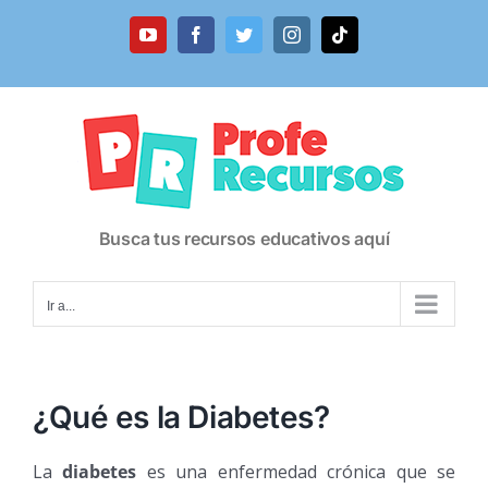
Saltar
al
YouTube
Facebook
Twitter
Instagram
Tiktok
contenido
Busca tus recursos educativos aquí
Ir a...
¿Qué es la Diabetes?
La
diabetes
es una enfermedad crónica que se