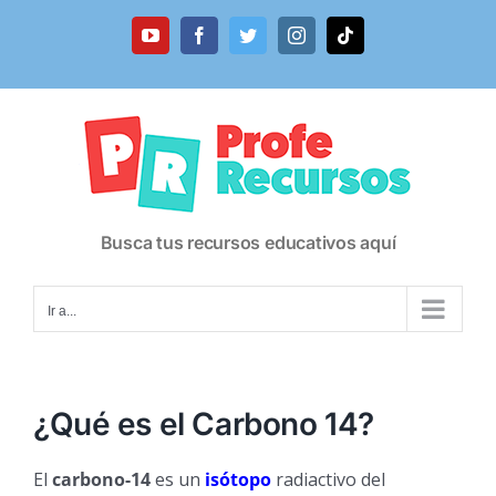
Saltar
al
YouTube
Facebook
Twitter
Instagram
Tiktok
contenido
Busca tus recursos educativos aquí
Ir a...
¿Qué es el Carbono 14?
El
carbono-14
es un
isótopo
radiactivo del