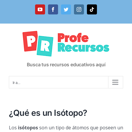
Saltar
al
YouTube
Facebook
Twitter
Instagram
Tiktok
contenido
Busca tus recursos educativos aquí
Ir a...
¿Qué es un Isótopo?
Los
isótopos
son un tipo de átomos que poseen un