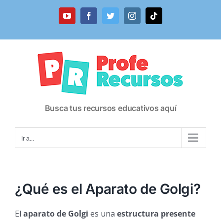
Saltar
al
YouTube
Facebook
Twitter
Instagram
Tiktok
contenido
Busca tus recursos educativos aquí
Ir a...
¿Qué es el Aparato de Golgi?
El
aparato de Golgi
es una
estructura presente