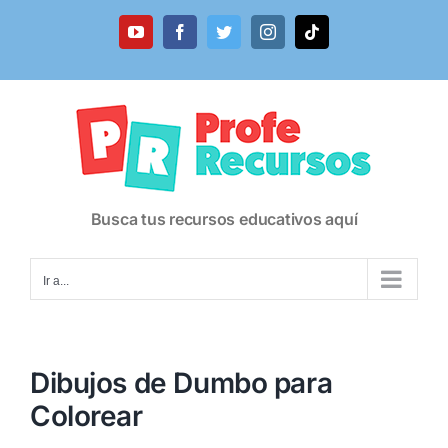
Saltar
al
YouTube
Facebook
Twitter
Instagram
Tiktok
contenido
Busca tus recursos educativos aquí
Ir a...
Dibujos de Dumbo para
Colorear