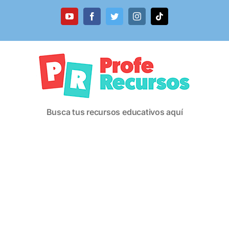
Saltar
al
YouTube
Facebook
Twitter
Instagram
Tiktok
contenido
Busca tus recursos educativos aquí