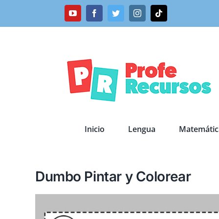
Saltar
YouTube
Facebook
Twitter
Instagram
Tiktok
al
contenido
Inicio
Lengua
Matemátic
Dumbo Pintar y Colorear