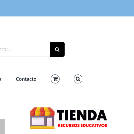
r:
a
Contacto