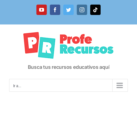
Saltar
al
YouTube
Facebook
Twitter
Instagram
Tiktok
contenido
Busca tus recursos educativos aquí
Ir a...