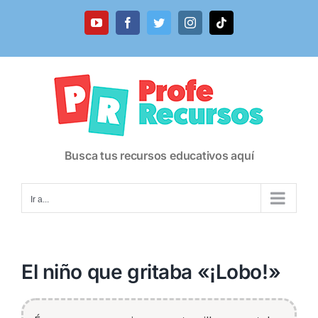
Saltar
al
YouTube
Facebook
Twitter
Instagram
Tiktok
contenido
Busca tus recursos educativos aquí
Ir a...
El niño que gritaba «¡Lobo!»