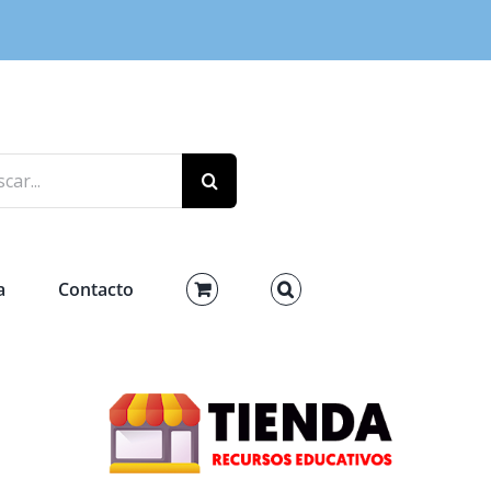
r:
a
Contacto