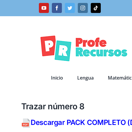
Saltar
YouTube
Facebook
Twitter
Instagram
Tiktok
al
contenido
Inicio
Lengua
Matemátic
Trazar número 8
Descargar PACK COMPLETO (Del