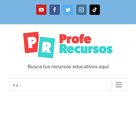
Saltar
al
YouTube
Facebook
Twitter
Instagram
Tiktok
contenido
Busca tus recursos educativos aquí
Ir a...