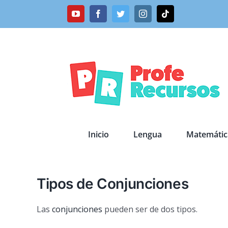
Saltar
YouTube
Facebook
Twitter
Instagram
Tiktok
al
contenido
Inicio
Lengua
Matemátic
Tipos de Conjunciones
Las
conjunciones
pueden ser de dos tipos.