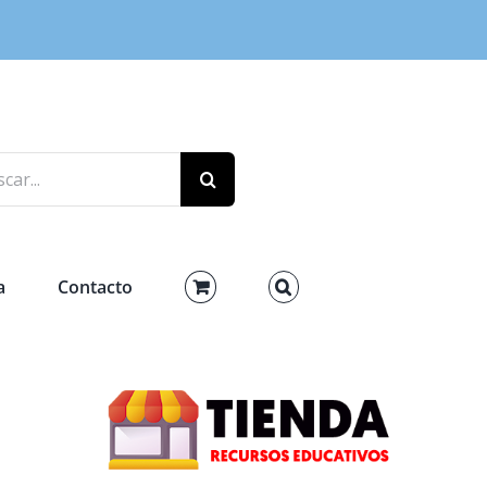
r:
a
Contacto