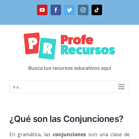
Saltar
al
YouTube
Facebook
Twitter
Instagram
Tiktok
contenido
Busca tus recursos educativos aquí
Ir a...
¿Qué son las Conjunciones?
En gramática, las
conjunciones
son una clase de