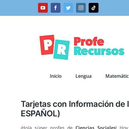
Saltar
YouTube
Facebook
Twitter
Instagram
Tiktok
al
contenido
Inicio
Lengua
Matemátic
Tarjetas con Información de 
ESPAÑOL)
¡Hola súper profes de
Ciencias Sociales
! Hoy