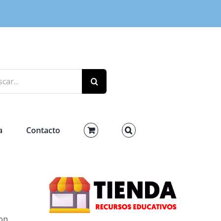
r:
a
Contacto
on