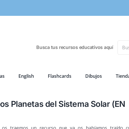
Busca
Busca tus recursos educativos aquí
as
English
Flashcards
Dibujos
Tiend
los Planetas del Sistema Solar (EN
 os traemos un recurso que ya os habíamos traído c