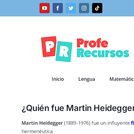
Saltar
YouTube
Facebook
Twitter
Instagram
Tiktok
al
contenido
Inicio
Lengua
Matemátic
¿Quién fue Martin Heidegge
Martin Heidegger
(1889-1976) fue un influyente
f
hermenéutica.