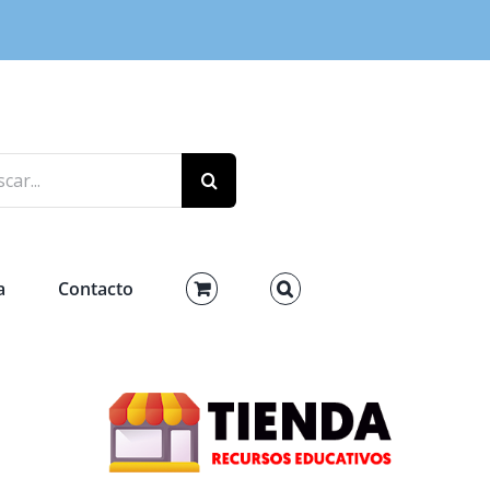
r:
a
Contacto