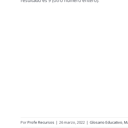
resultado es 9 (otro número entero).
Por
Profe Recursos
|
26 marzo, 2022
|
Glosario Educativo
,
M