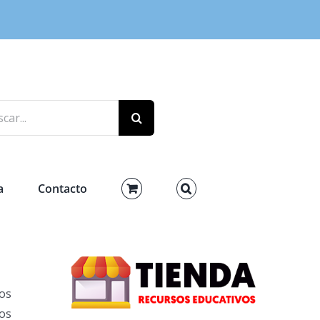
r:
a
Contacto
os
os