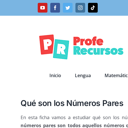
Saltar
YouTube
Facebook
Twitter
Instagram
Tiktok
al
contenido
Inicio
Lengua
Matemátic
Qué son los Números Pares
En esta ficha vamos a estudiar qué son los nú
números pares son todos aquellos números q