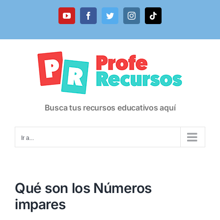
Saltar
al
YouTube
Facebook
Twitter
Instagram
Tiktok
contenido
Busca tus recursos educativos aquí
Ir a...
Qué son los Números
impares