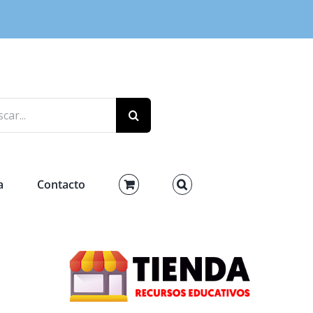
r:
a
Contacto