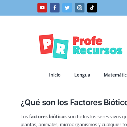
Saltar
YouTube
Facebook
Twitter
Instagram
Tiktok
al
contenido
Inicio
Lengua
Matemátic
¿Qué son los Factores Biótic
Los
factores bióticos
son todos los seres vivos q
plantas, animales, microorganismos y cualquier f