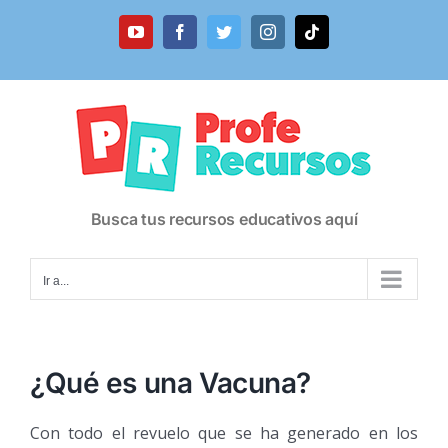
Saltar
al
YouTube
Facebook
Twitter
Instagram
Tiktok
contenido
Busca tus recursos educativos aquí
Ir a...
¿Qué es una Vacuna?
Con todo el revuelo que se ha generado en los