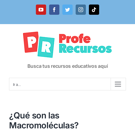
Saltar
al
YouTube
Facebook
Twitter
Instagram
Tiktok
contenido
Busca tus recursos educativos aquí
Ir a...
¿Qué son las
Macromoléculas?