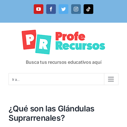
Saltar
al
YouTube
Facebook
Twitter
Instagram
Tiktok
contenido
Busca tus recursos educativos aquí
Ir a...
¿Qué son las Glándulas
Suprarrenales?