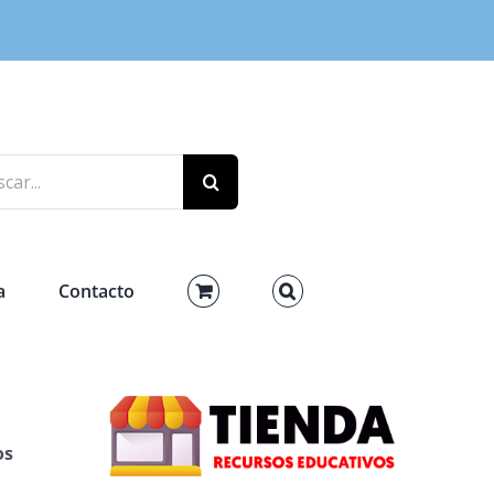
r:
a
Contacto
os