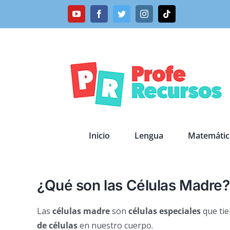
Saltar
YouTube
Facebook
Twitter
Instagram
Tiktok
al
contenido
Inicio
Lengua
Matemátic
¿Qué son las Células Madre?
Las
células madre
son
células especiales
que tie
de células
en nuestro cuerpo.