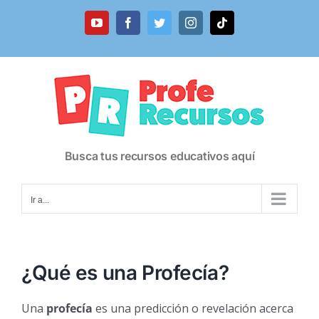
Saltar
al
YouTube
Facebook
Twitter
Instagram
Tiktok
contenido
Busca tus recursos educativos aquí
Ir a...
¿Qué es una Profecía?
Una
profecía
es una predicción o revelación acerca