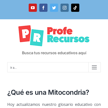
Saltar
al
YouTube
Facebook
Twitter
Instagram
Tiktok
contenido
Busca tus recursos educativos aquí
Ir a...
¿Qué es una Mitocondria?
Hoy actualizamos nuestro glosario educativo con