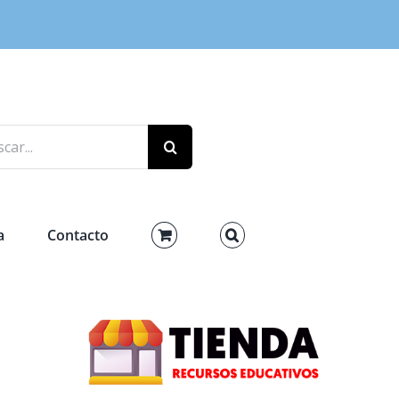
r:
a
Contacto