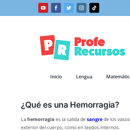
Saltar
YouTube
Facebook
Twitter
Instagram
Tiktok
al
contenido
Inicio
Lengua
Matemátic
¿Qué es una Hemorragia?
La
hemorragia
es la salida de
sangre
de los vasos
exterior del cuerpo, como en tejidos internos.