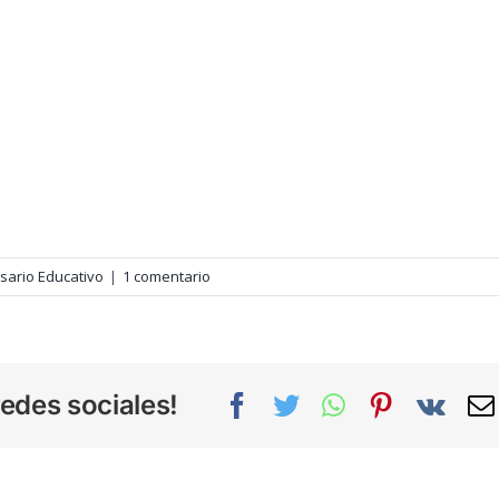
sario Educativo
|
1 comentario
edes sociales!
Facebook
Twitter
WhatsApp
Pinterest
Vk