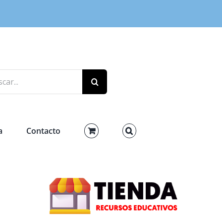
r:
a
Contacto