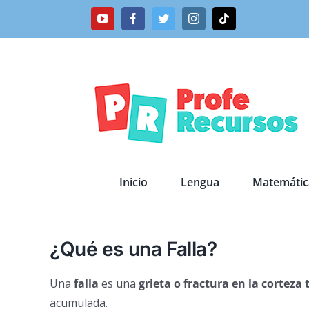
Saltar
YouTube
Facebook
Twitter
Instagram
Tiktok
al
contenido
Inicio
Lengua
Matemátic
¿Qué es una Falla?
Una
falla
es una
grieta o fractura en la corteza 
acumulada.