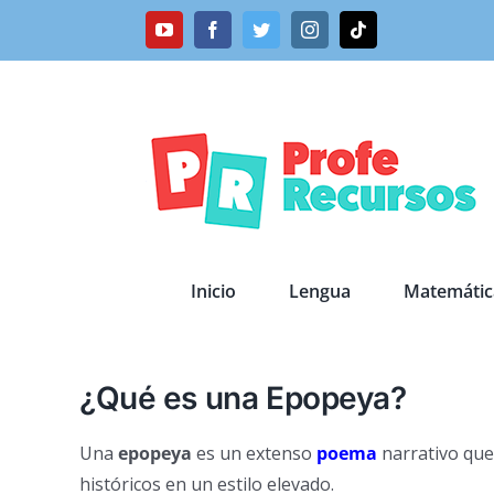
Saltar
YouTube
Facebook
Twitter
Instagram
Tiktok
al
contenido
Inicio
Lengua
Matemátic
¿Qué es una Epopeya?
Una
epopeya
es un extenso
poema
narrativo que
históricos en un estilo elevado.