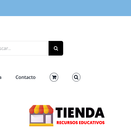
r:
a
Contacto