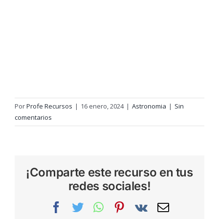
Por
Profe Recursos
|
16 enero, 2024
|
Astronomia
|
Sin
comentarios
¡Comparte este recurso en tus
redes sociales!
Facebook
Twitter
WhatsApp
Pinterest
Vk
Correo
electrónic