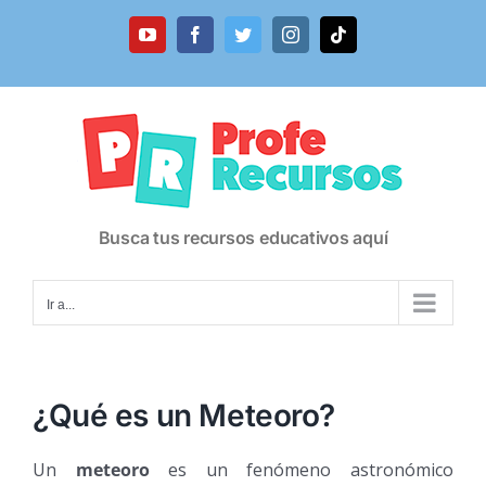
Saltar
al
YouTube
Facebook
Twitter
Instagram
Tiktok
contenido
Busca tus recursos educativos aquí
Ir a...
¿Qué es un Meteoro?
Un
meteoro
es un fenómeno astronómico