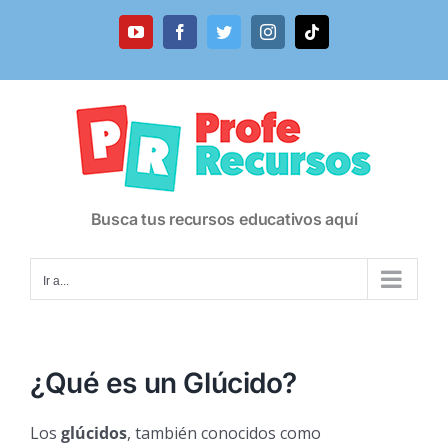
Saltar
al
YouTube
Facebook
Twitter
Instagram
Tiktok
contenido
Busca tus recursos educativos aquí
Ir a...
¿Qué es un Glúcido?
Los
glúcidos
, también conocidos como