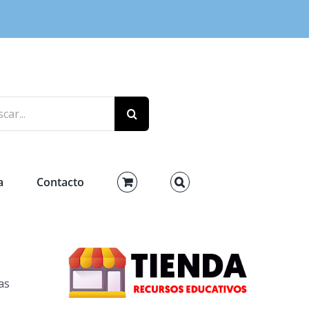
r:
a
Contacto
as