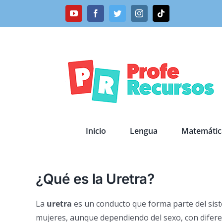
Saltar
YouTube
Facebook
Twitter
Instagram
Tiktok
al
contenido
Inicio
Lengua
Matemátic
¿Qué es la Uretra?
La
uretra
es un conducto que forma parte del sis
mujeres, aunque dependiendo del sexo, con difer