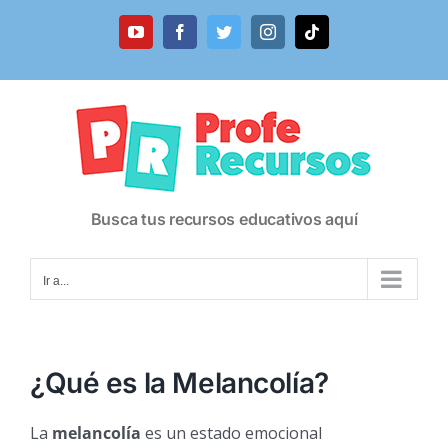
Saltar
al
YouTube
Facebook
Twitter
Instagram
Tiktok
contenido
Busca tus recursos educativos aquí
Ir a...
¿Qué es la Melancolía?
La
melancolía
es un estado emocional