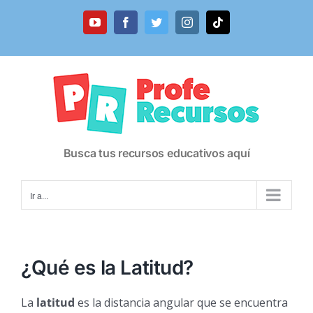
Saltar
al
YouTube
Facebook
Twitter
Instagram
Tiktok
contenido
Busca tus recursos educativos aquí
Ir a...
¿Qué es la Latitud?
La
latitud
es la distancia angular que se encuentra