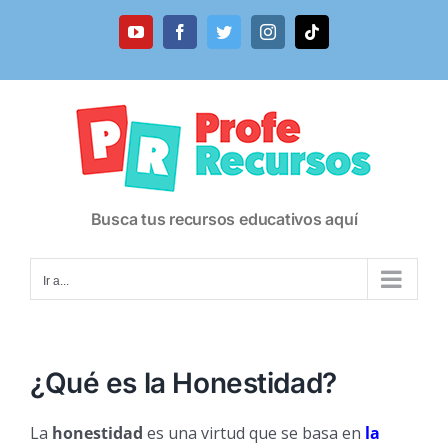
Saltar
al
YouTube
Facebook
Twitter
Instagram
Tiktok
contenido
Busca tus recursos educativos aquí
Ir a...
¿Qué es la Honestidad?
La
honestidad
es una virtud que se basa en
la