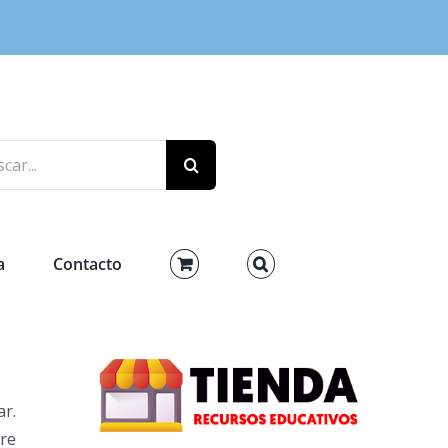
r:
a
Contacto
ar.
rre