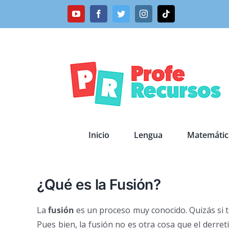
Saltar
YouTube
Facebook
Twitter
Instagram
Tiktok
al
contenido
Inicio
Lengua
Matemátic
¿Qué es la Fusión?
La
fusión
es un proceso muy conocido. Quizás si 
Pues bien, la fusión no es otra cosa que el derret