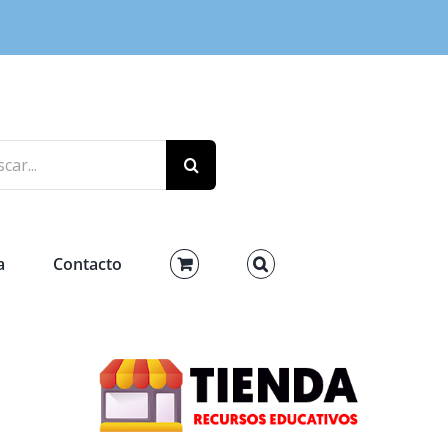
r:
a
Contacto