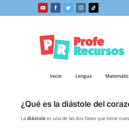
Saltar
YouTube
Facebook
Twitter
Instagram
Tiktok
al
contenido
Inicio
Lengua
Matemátic
¿Qué es la diástole del cora
La
diástole
es una de las dos fases que tiene nuest