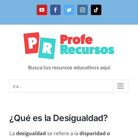
Saltar
al
YouTube
Facebook
Twitter
Instagram
Tiktok
contenido
Busca tus recursos educativos aquí
Ir a...
¿Qué es la Desigualdad?
La
desigualdad
se refiere a la
disparidad o